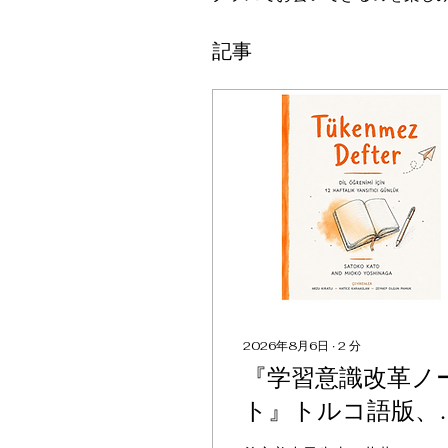
記事
2026年8月6日
∙
2
分
『学習意識改革ノ
ト』トルコ語版、1
月出版へ：Never