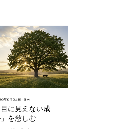
26年6月24日
∙
3
分
「目に見えない成
長」を慈しむ