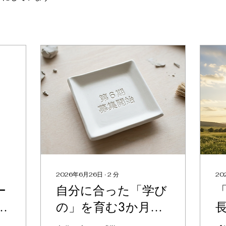
2026年6月26日
∙
2
分
20
ー
自分に合った「学び
0
の」を育む3か月：
学習意識改革プログ