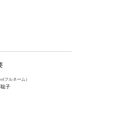
要
me(フルネーム）
藤聡子