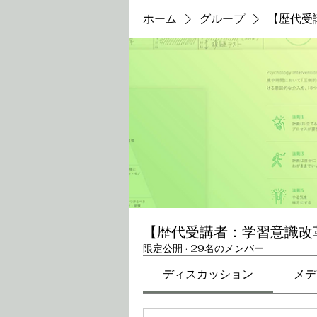
ホーム
グループ
【歴代受
【歴代受講者：学習意識改
限定公開
·
29名のメンバー
ディスカッション
メデ